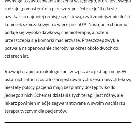
Wymaga to zastosowania leczenia wstępnego, które jest swego
rodzaju „pomostem” dla przeszczepu. Dobrze jeśli uda się
uzyskać co najmniej remisję częściową, czyli zmniejszenie ilości
komórek szpiczakowych o więcej niż 50%. Następnie choremu
podaje się wysoko dawkową chemioterapię, a potem
przeszczepia się komórki macierzyste. Przeszczep zwykle
pozwala na opanowanie choroby na okres około dwóch do
czterech lat.
Rozwój terapii farmakologicznej w szpiczaku jest ogromny. W
ostatnich latach zostało zarejestrowanych sześć nowych leków,
niestety polscy pacjenci mają bezpłatny dostęp tylko do
jednego z nich. Schemat działania tych terapii jest różny, ale
lekarz powinien mieć je zagwarantowane w swoim wachlarzu
terapeutycznym dla pacjentów.