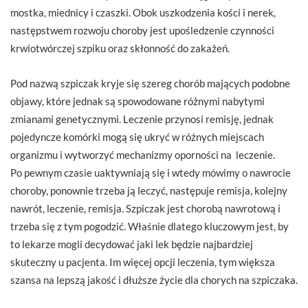
mostka, miednicy i czaszki. Obok uszkodzenia kości i nerek,
następstwem rozwoju choroby jest upośledzenie czynności
krwiotwórczej szpiku oraz skłonność do zakażeń.
Pod nazwą szpiczak kryje się szereg chorób mających podobne
objawy, które jednak są spowodowane różnymi nabytymi
zmianami genetycznymi. Leczenie przynosi remisję, jednak
pojedyncze komórki mogą się ukryć w różnych miejscach
organizmu i wytworzyć mechanizmy oporności na leczenie.
Po pewnym czasie uaktywniają się i wtedy mówimy o nawrocie
choroby, ponownie trzeba ją leczyć, następuje remisja, kolejny
nawrót, leczenie, remisja. Szpiczak jest chorobą nawrotową i
trzeba się z tym pogodzić. Właśnie dlatego kluczowym jest, by
to lekarze mogli decydować jaki lek będzie najbardziej
skuteczny u pacjenta. Im więcej opcji leczenia, tym większa
szansa na lepszą jakość i dłuższe życie dla chorych na szpiczaka.