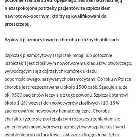
niezaspokojone potrzeby pacjentów ze szpiczakiem
nawrotowo-opornym, którzy są kwalifikowani do
przeszczepu.
Szpiczak plazmocytowy to choroba o różnych obliczach
Szpiczak plazmocytowy (szpiczak mnogi lub potocznie
„szpiczak”) jest złośliwym nowotworem układu krwiotwórczego,
wywodzącym się z dojrzałych komórek układu
odpornościowego, nazywanych plazmocytami. Co roku w Polsce
choroba jest rozpoznawana u około 1500 osób. Szacuje się, że
ok. 9500 pacjentów leczy się z tego powodu. Szpiczak stanowi
około 1-2% wszystkich nowotworów złośliwych i 10-15%
zachorowań na nowotwory hematologiczne. Choroba
charakteryzuje się postępującym rozprzestrzenianiem się
zmienionych nowotworowo plazmocytów w szpiku kostnym i
osłabieniem struktury kości, zwłaszcza kręgosłupa, żeber,