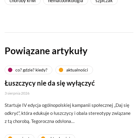
choroby krwi
hematoonkologia
szpiczak
Powiązane artykuły
co? gdzie? kiedy?
aktualności
Łuszczycy nie da się wyłączyć
3 sierpnia 2026
Startuje IV edycja ogólnopolskiej kampanii społecznej „Daj się
odkryć”, która edukuje o łuszczycy i obala stereotypy związane
z tą chorobą. Tegoroczna odsłona…