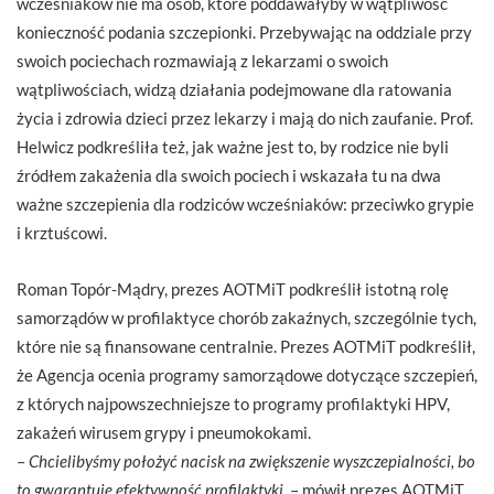
wcześniaków nie ma osób, które poddawałyby w wątpliwość
konieczność podania szczepionki. Przebywając na oddziale przy
swoich pociechach rozmawiają z lekarzami o swoich
wątpliwościach, widzą działania podejmowane dla ratowania
życia i zdrowia dzieci przez lekarzy i mają do nich zaufanie. Prof.
Helwicz podkreśliła też, jak ważne jest to, by rodzice nie byli
źródłem zakażenia dla swoich pociech i wskazała tu na dwa
ważne szczepienia dla rodziców wcześniaków: przeciwko grypie
i krztuścowi.
Roman Topór-Mądry, prezes AOTMiT podkreślił istotną rolę
samorządów w profilaktyce chorób zakaźnych, szczególnie tych,
które nie są finansowane centralnie. Prezes AOTMiT podkreślił,
że Agencja ocenia programy samorządowe dotyczące szczepień,
z których najpowszechniejsze to programy profilaktyki HPV,
zakażeń wirusem grypy i pneumokokami.
–
Chcielibyśmy położyć nacisk na zwiększenie wyszczepialności, bo
to gwarantuje efektywność profilaktyki.
– mówił prezes AOTMiT.