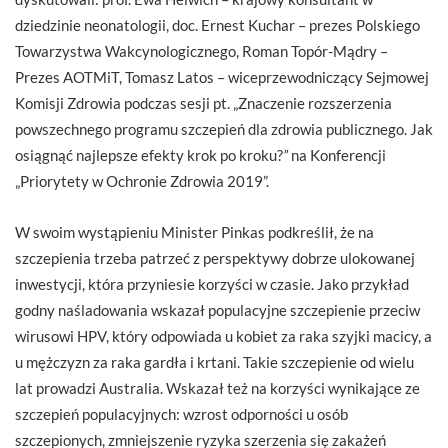
dziedzinie neonatologii, doc. Ernest Kuchar – prezes Polskiego
Towarzystwa Wakcynologicznego, Roman Topór-Mądry –
Prezes AOTMiT, Tomasz Latos – wiceprzewodniczący Sejmowej
Komisji Zdrowia podczas sesji pt. „Znaczenie rozszerzenia
powszechnego programu szczepień dla zdrowia publicznego. Jak
osiągnąć najlepsze efekty krok po kroku?
”
na Konferencji
„Priorytety w Ochronie Zdrowia 2019”.
W swoim wystąpieniu Minister Pinkas podkreślił, że na
szczepienia trzeba patrzeć z perspektywy dobrze ulokowanej
inwestycji, która przyniesie korzyści w czasie. Jako przykład
godny naśladowania wskazał populacyjne szczepienie przeciw
wirusowi HPV, który odpowiada u kobiet za raka szyjki macicy, a
u mężczyzn za raka gardła i krtani. Takie szczepienie od wielu
lat prowadzi Australia. Wskazał też na korzyści wynikające ze
szczepień populacyjnych: wzrost odporności u osób
szczepionych, zmniejszenie ryzyka szerzenia się zakażeń