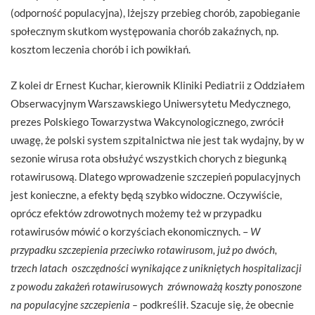
(odporność populacyjna), lżejszy przebieg chorób, zapobieganie
społecznym skutkom występowania chorób zakaźnych, np.
kosztom leczenia chorób i ich powikłań.
Z kolei dr Ernest Kuchar, kierownik Kliniki Pediatrii z Oddziałem
Obserwacyjnym Warszawskiego Uniwersytetu Medycznego,
prezes Polskiego Towarzystwa Wakcynologicznego, zwrócił
uwagę, że polski system szpitalnictwa nie jest tak wydajny, by w
sezonie wirusa rota obsłużyć wszystkich chorych z biegunką
rotawirusową. Dlatego wprowadzenie szczepień populacyjnych
jest konieczne, a efekty będą szybko widoczne. Oczywiście,
oprócz efektów zdrowotnych możemy też w przypadku
rotawirusów mówić o korzyściach ekonomicznych. –
W
przypadku szczepienia przeciwko rotawirusom, już po dwóch,
trzech latach oszczędności wynikające z unikniętych hospitalizacji
z powodu zakażeń rotawirusowych zrównoważą koszty ponoszone
na populacyjne szczepienia –
podkreślił. Szacuje się, że obecnie