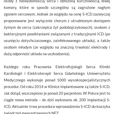
osoby z niewydolnością serca i obniżoną kurczliwością lewej
komory, które w sposób szczególny są zagrożone nagłym
zgonem sercowym. Jednak ze względu na cenę S-ICD zazwyczaj
proponowane jest wyłącznie chorym z utrudnionym dostępem
żylnym do serca (zakrzepica żył podobojczykowych), osobom z
bakteryjnymi powikłaniami związanymi z tradycyjnymi ICD (po
usunięciu dotychczasowego, zainfekowanego układu), a także
osobom młodym (ze względu na znaczną trwałość elektrody i
dużą odporność układu na uszkodzenia).
Każdego roku Pracownia Elektrofizjologii Serca Kliniki
Kardiologii i Elektroterapii Serca Gdańskiego Uniwersytetu
Medycznego wykonuje ponad 1000 wysokospecjalistycznych
procedur. Od roku 2014 w Klinice implantowane są także S-ICD.
Jak dotąd, wszczepiono je ponad 20 pacjentom. W Polsce jest to
ciągle nowa metoda – do dziś wykonano ok. 200 implantacji S-
ICD. Aktualnie trwa procedura wprowadzenia S-ICD do koszyka
świadczeń gwarantowanych NFZ.