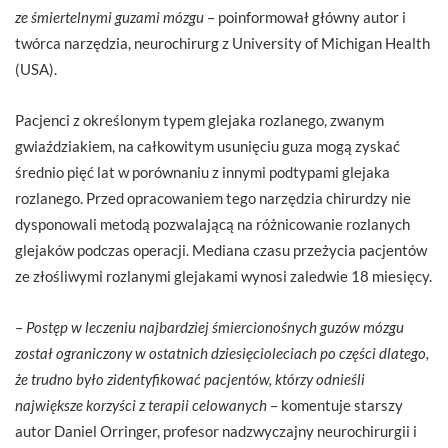
ze śmiertelnymi guzami mózgu
– poinformował główny autor i
twórca narzędzia, neurochirurg z University of Michigan Health
(USA).
Pacjenci z określonym typem glejaka rozlanego, zwanym
gwiaździakiem, na całkowitym usunięciu guza mogą zyskać
średnio pięć lat w porównaniu z innymi podtypami glejaka
rozlanego. Przed opracowaniem tego narzędzia chirurdzy nie
dysponowali metodą pozwalającą na różnicowanie rozlanych
glejaków podczas operacji. Mediana czasu przeżycia pacjentów
ze złośliwymi rozlanymi glejakami wynosi zaledwie 18 miesięcy.
–
Postęp w leczeniu najbardziej śmiercionośnych guzów mózgu
został ograniczony w ostatnich dziesięcioleciach po części dlatego,
że trudno było zidentyfikować pacjentów, którzy odnieśli
największe korzyści z terapii celowanych
– komentuje starszy
autor Daniel Orringer, profesor nadzwyczajny neurochirurgii i