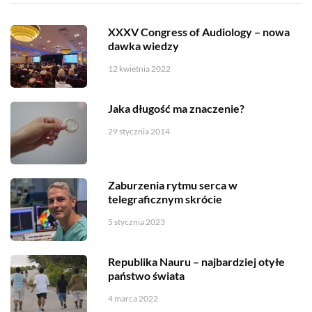
XXXV Congress of Audiology – nowa
dawka wiedzy
12 kwietnia 2022
Jaka długość ma znaczenie?
29 stycznia 2014
Zaburzenia rytmu serca w
telegraficznym skrócie
5 stycznia 2023
Republika Nauru – najbardziej otyłe
państwo świata
4 marca 2022