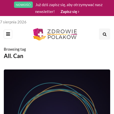
Już dziś zapisz się, aby otrzymywać nasz
NOWOŚĆ!
newsletter!
Zapisz się
7 sierpnia 2026
Browsing tag
All. Can