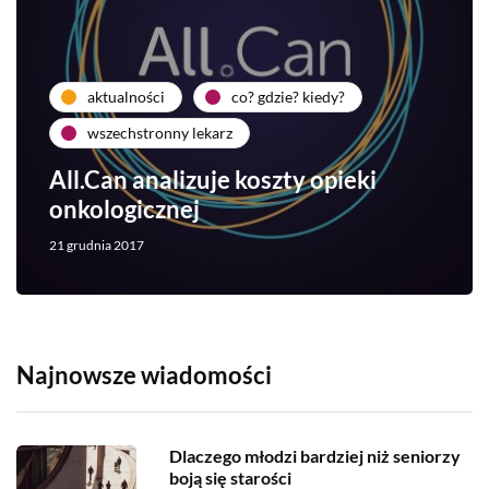
aktualności
co? gdzie? kiedy?
wszechstronny lekarz
All.Can analizuje koszty opieki
onkologicznej
21 grudnia 2017
Najnowsze wiadomości
Dlaczego młodzi bardziej niż seniorzy
boją się starości