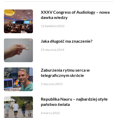
XXXV Congress of Audiology – nowa
dawka wiedzy
12 kwietnia 2022
Jaka długość ma znaczenie?
29 stycznia 2014
Zaburzenia rytmu serca w
telegraficznym skrócie
5 stycznia 2023
Republika Nauru – najbardziej otyłe
państwo świata
4 marca 2022