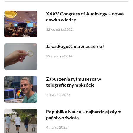
XXXV Congress of Audiology – nowa
dawka wiedzy
12 kwietnia 2022
Jaka długość ma znaczenie?
29 stycznia 2014
Zaburzenia rytmu serca w
telegraficznym skrócie
5 stycznia 2023
Republika Nauru – najbardziej otyłe
państwo świata
4 marca 2022