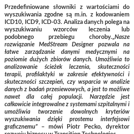
Przedefiniowane
słowniki z wartościami
do
wyszukiwania zgodne są m.in. z kodowaniem
ICD10, ICD9, ICD-03.
Analiza danych
polega na
wyszukiwaniu wzorców leczenia lub
podobnego przebiegu choroby.„
Nasze
rozwiązanie MedStream Designer pozwala na
łatwe zarządzanie danymi medycznymi na
poziomie dużych zbiorów danych. Umożliwia to
analizowanie ścieżek leczenia, skuteczności
terapii, profilaktyki w zakresie efektywności i
skuteczności szczepień, czy wsparcia w analizie
danych z badań przesiewowych, a jest to możliwe
nawet dla całej populacji. Narzędzie jest
całkowicie integrowalne z systemami szpitalnymi i
umożliwia tworzenie dowolnych kryteriów
wyszukiwania dzięki prostemu interfejsowi
graficznemu”
– mówi Piotr Pecko, dyrektor
rozwoju biznesu w Transition Technologies.