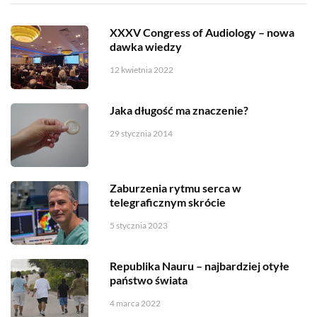
XXXV Congress of Audiology – nowa
dawka wiedzy
12 kwietnia 2022
Jaka długość ma znaczenie?
29 stycznia 2014
Zaburzenia rytmu serca w
telegraficznym skrócie
5 stycznia 2023
Republika Nauru – najbardziej otyłe
państwo świata
4 marca 2022