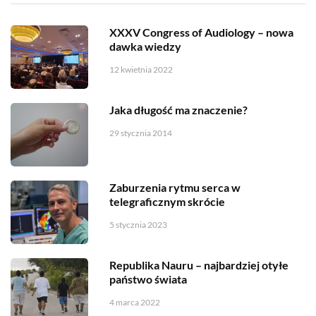
XXXV Congress of Audiology – nowa
dawka wiedzy
12 kwietnia 2022
Jaka długość ma znaczenie?
29 stycznia 2014
Zaburzenia rytmu serca w
telegraficznym skrócie
5 stycznia 2023
Republika Nauru – najbardziej otyłe
państwo świata
4 marca 2022