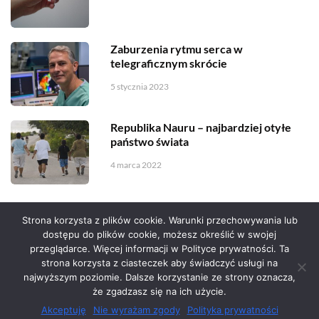
Zaburzenia rytmu serca w
telegraficznym skrócie
5 stycznia 2023
Republika Nauru – najbardziej otyłe
państwo świata
4 marca 2022
Strona korzysta z plików cookie. Warunki przechowywania lub
dostępu do plików cookie, możesz określić w swojej
przeglądarce. Więcej informacji w Polityce prywatności. Ta
Serwis zaprojektował
Grzegorz Sztank
.
strona korzysta z ciasteczek aby świadczyć usługi na
najwyższym poziomie. Dalsze korzystanie ze strony oznacza,
że zgadzasz się na ich użycie.
Akceptuję
Nie wyrażam zgody
Polityka prywatności