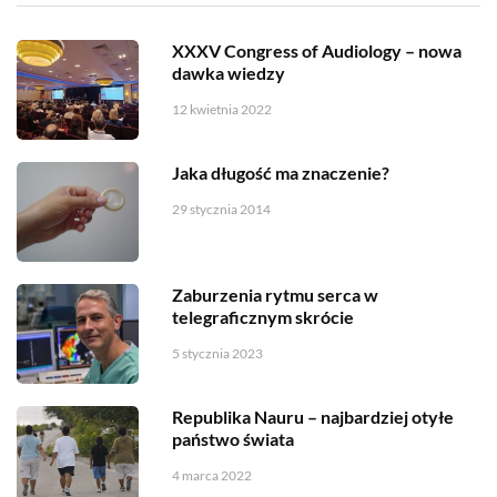
XXXV Congress of Audiology – nowa
dawka wiedzy
12 kwietnia 2022
Jaka długość ma znaczenie?
29 stycznia 2014
Zaburzenia rytmu serca w
telegraficznym skrócie
5 stycznia 2023
Republika Nauru – najbardziej otyłe
państwo świata
4 marca 2022