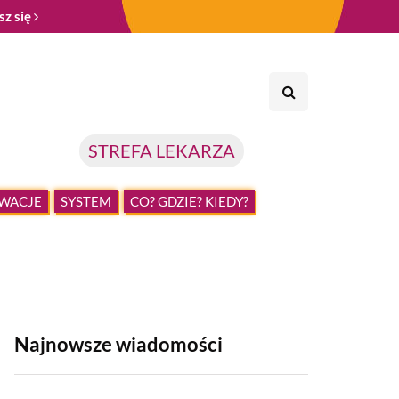
sz się
STREFA LEKARZA
WACJE
SYSTEM
CO? GDZIE? KIEDY?
Najnowsze wiadomości