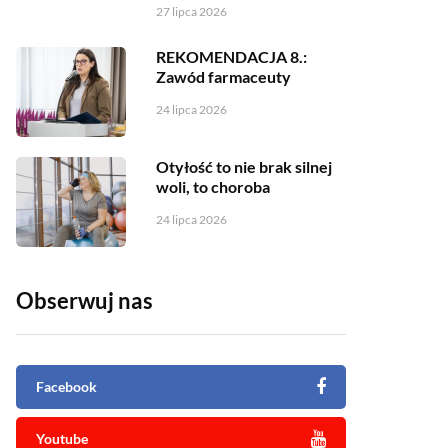
27 lipca 2026
REKOMENDACJA 8.:
Zawód farmaceuty
24 lipca 2026
Otyłość to nie brak silnej
woli, to choroba
24 lipca 2026
Obserwuj nas
Facebook
Youtube