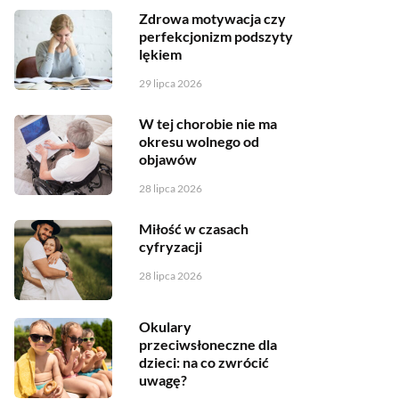
Zdrowa motywacja czy
perfekcjonizm podszyty
lękiem
29 lipca 2026
W tej chorobie nie ma
okresu wolnego od
objawów
28 lipca 2026
Miłość w czasach
cyfryzacji
28 lipca 2026
Okulary
przeciwsłoneczne dla
dzieci: na co zwrócić
uwagę?