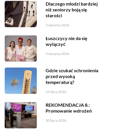
Dlaczego młodzi bardziej
niż seniorzy boją się
starości
5 sierpnia 2026
Łuszczycy nie da się
wyłączyć
3 sierpnia 2026
Gdzie szukać schronienia
przed wysoką
temperaturą?
31 lipca 2026
REKOMENDACJA 8.:
Promowanie wdrożeń
30 lipca 2026