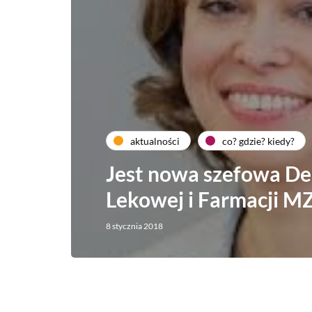
aktualności
co? gdzie? kiedy?
Jest nowa szefowa De
Lekowej i Farmacji M
8 stycznia 2018