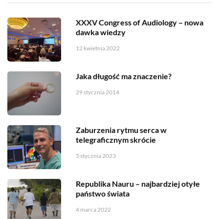
XXXV Congress of Audiology – nowa
dawka wiedzy
12 kwietnia 2022
Jaka długość ma znaczenie?
29 stycznia 2014
Zaburzenia rytmu serca w
telegraficznym skrócie
5 stycznia 2023
Republika Nauru – najbardziej otyłe
państwo świata
4 marca 2022