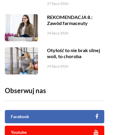
27 lipca 2026
REKOMENDACJA 8.:
Zawód farmaceuty
24 lipca 2026
Otyłość to nie brak silnej
woli, to choroba
24 lipca 2026
Obserwuj nas
Facebook
Youtube