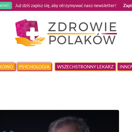
Już dziś zapisz się, aby otrzymywać nasz newsletter!
Zapi
OŚĆ!
DROWO
PSYCHOLOGIA
WSZECHSTRONNY LEKARZ
INNO