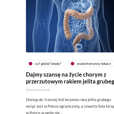
co? gdzie? kiedy?
wszechstronny lekarz
Dajmy szansę na życie chorym z
przerzutowym rakiem jelita grube
28 września 2018
Dostęp do trzeciej linii leczenia raka jelita grubego
wciąż jest w Polsce ograniczony, a czwarta linia terap
w Polsce w ogóle nie…