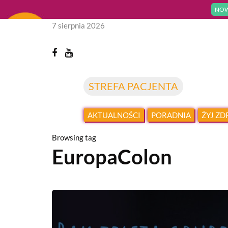
NOW
7 sierpnia 2026
STREFA PACJENTA
AKTUALNOŚCI
PORADNIA
ŻYJ Z
Browsing tag
EuropaColon