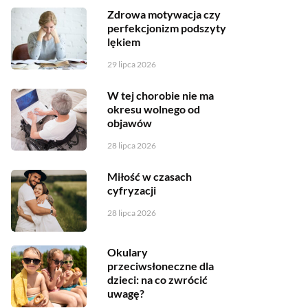
Zdrowa motywacja czy
perfekcjonizm podszyty
lękiem
29 lipca 2026
W tej chorobie nie ma
okresu wolnego od
objawów
28 lipca 2026
Miłość w czasach
cyfryzacji
28 lipca 2026
Okulary
przeciwsłoneczne dla
dzieci: na co zwrócić
uwagę?