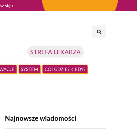
sz się
STREFA LEKARZA
WACJE
SYSTEM
CO? GDZIE? KIEDY?
Najnowsze wiadomości