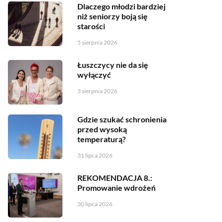
Dlaczego młodzi bardziej
niż seniorzy boją się
starości
5 sierpnia 2026
Łuszczycy nie da się
wyłączyć
3 sierpnia 2026
Gdzie szukać schronienia
przed wysoką
temperaturą?
31 lipca 2026
REKOMENDACJA 8.:
Promowanie wdrożeń
30 lipca 2026