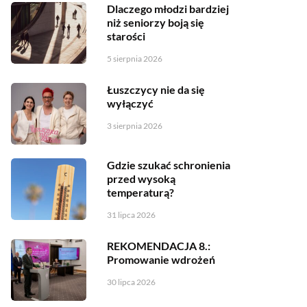
Dlaczego młodzi bardziej
niż seniorzy boją się
starości
5 sierpnia 2026
Łuszczycy nie da się
wyłączyć
3 sierpnia 2026
Gdzie szukać schronienia
przed wysoką
temperaturą?
31 lipca 2026
REKOMENDACJA 8.:
Promowanie wdrożeń
30 lipca 2026