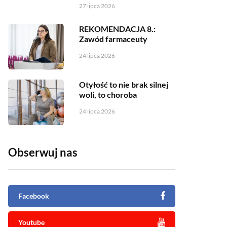
27 lipca 2026
REKOMENDACJA 8.:
Zawód farmaceuty
24 lipca 2026
Otyłość to nie brak silnej
woli, to choroba
24 lipca 2026
Obserwuj nas
Facebook
Youtube