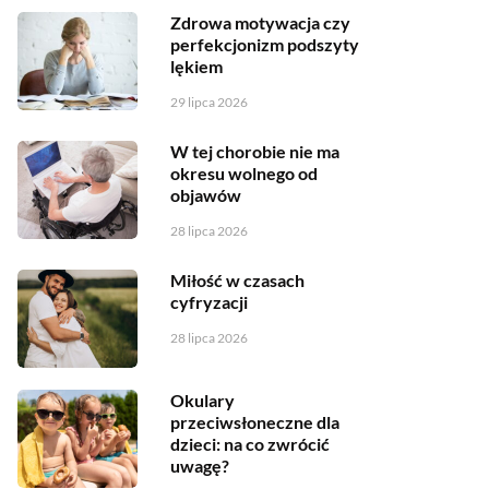
Zdrowa motywacja czy
perfekcjonizm podszyty
lękiem
29 lipca 2026
W tej chorobie nie ma
okresu wolnego od
objawów
28 lipca 2026
Miłość w czasach
cyfryzacji
28 lipca 2026
Okulary
przeciwsłoneczne dla
dzieci: na co zwrócić
uwagę?