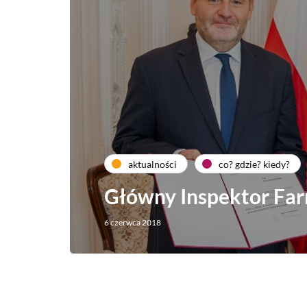
aktualności
co? gdzie? kiedy?
Główny Inspektor Fa
6 czerwca 2018