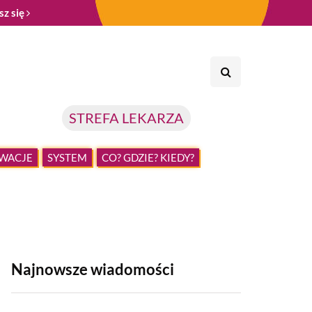
sz się
STREFA LEKARZA
WACJE
SYSTEM
CO? GDZIE? KIEDY?
Najnowsze wiadomości