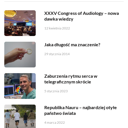
XXXV Congress of Audiology – nowa
dawka wiedzy
12 kwietnia 2022
Jaka długość ma znaczenie?
29 stycznia 2014
Zaburzenia rytmu serca w
telegraficznym skrócie
5 stycznia 2023
Republika Nauru – najbardziej otyłe
państwo świata
4 marca 2022