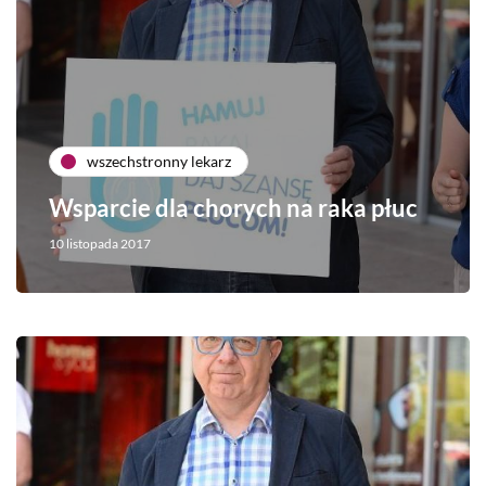
wszechstronny lekarz
Wsparcie dla chorych na raka płuc
10 listopada 2017