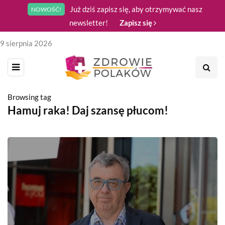
Już dziś zapisz się, aby otrzymywać nasz
NOWOŚĆ!
newsletter!
Zapisz się
9 sierpnia 2026
Browsing tag
Hamuj raka! Daj szansę płucom!