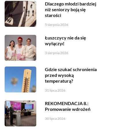
Dlaczego młodzi bardziej
niż seniorzy boją się
starości
5 sierpnia 2026
Łuszczycy nie da się
wyłączyć
3 sierpnia 2026
Gdzie szukać schronienia
przed wysoką
temperaturą?
31 lipca 2026
REKOMENDACJA 8.:
Promowanie wdrożeń
30 lipca 2026