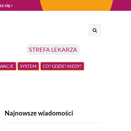
sz się
STREFA LEKARZA
WACJE
SYSTEM
CO? GDZIE? KIEDY?
Najnowsze wiadomości