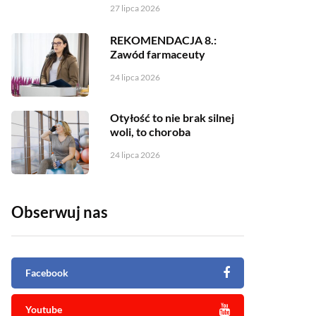
27 lipca 2026
REKOMENDACJA 8.:
Zawód farmaceuty
24 lipca 2026
Otyłość to nie brak silnej
woli, to choroba
24 lipca 2026
Obserwuj nas
Facebook
Youtube