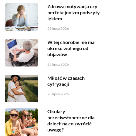
Zdrowa motywacja czy
perfekcjonizm podszyty
lękiem
29 lipca 2026
W tej chorobie nie ma
okresu wolnego od
objawów
28 lipca 2026
Miłość w czasach
cyfryzacji
28 lipca 2026
Okulary
przeciwsłoneczne dla
dzieci: na co zwrócić
uwagę?