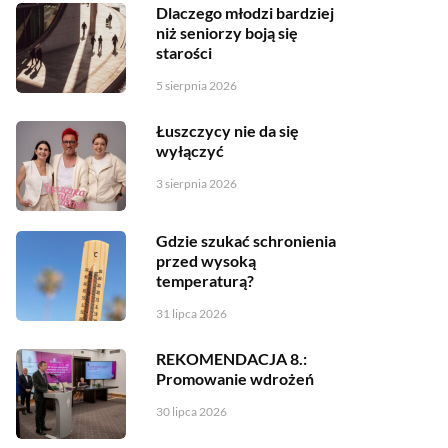
Dlaczego młodzi bardziej
niż seniorzy boją się
starości
5 sierpnia 2026
Łuszczycy nie da się
wyłączyć
3 sierpnia 2026
Gdzie szukać schronienia
przed wysoką
temperaturą?
31 lipca 2026
REKOMENDACJA 8.:
Promowanie wdrożeń
30 lipca 2026