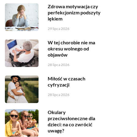
Zdrowa motywacja czy
perfekcjonizm podszyty
lękiem
29 lipca 2026
W tej chorobie nie ma
okresu wolnego od
objawów
28 lipca 2026
Miłość w czasach
cyfryzacji
28 lipca 2026
Okulary
przeciwsłoneczne dla
dzieci: na co zwrócić
uwagę?