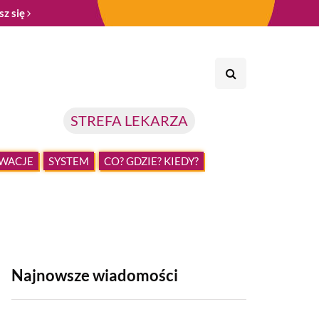
sz się
STREFA LEKARZA
WACJE
SYSTEM
CO? GDZIE? KIEDY?
Najnowsze wiadomości