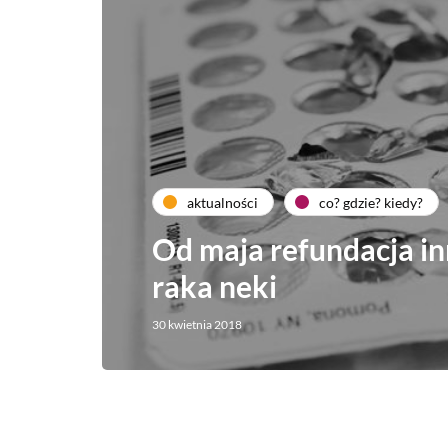
aktualności
co? gdzie? kiedy?
Od maja refundacja i
raka neki
30 kwietnia 2018