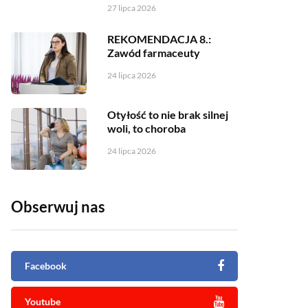
27 lipca 2026
REKOMENDACJA 8.:
Zawód farmaceuty
24 lipca 2026
Otyłość to nie brak silnej
woli, to choroba
24 lipca 2026
Obserwuj nas
Facebook
Youtube