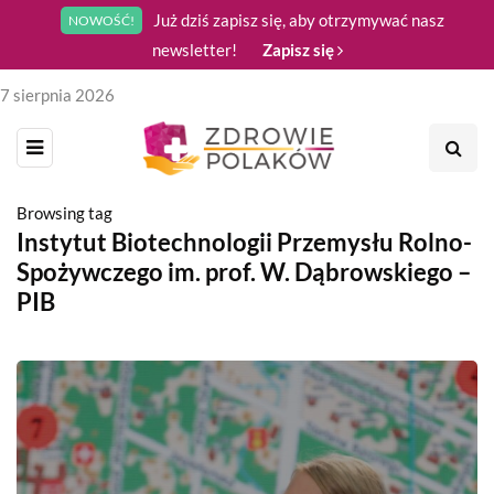
Już dziś zapisz się, aby otrzymywać nasz
NOWOŚĆ!
newsletter!
Zapisz się
7 sierpnia 2026
Browsing tag
Instytut Biotechnologii Przemysłu Rolno-
Spożywczego im. prof. W. Dąbrowskiego –
PIB