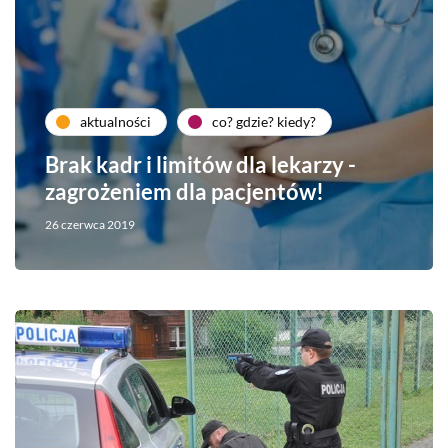
aktualności
co? gdzie? kiedy?
Brak kadr i limitów dla lekarzy -
zagrożeniem dla pacjentów!
26 czerwca 2019