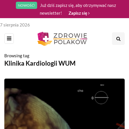
Już dziś zapisz się, aby otrzymywać nasz
NOWOŚĆ!
newsletter!
Zapisz się
7 sierpnia 2026
Browsing tag
Klinika Kardiologii WUM