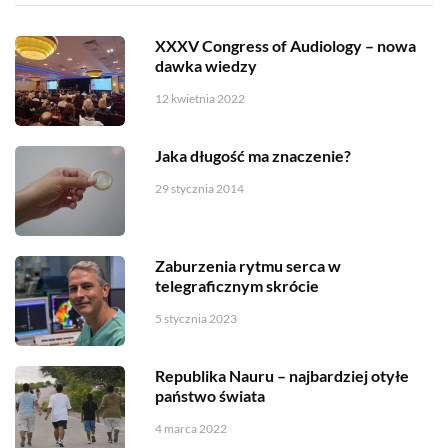
XXXV Congress of Audiology – nowa
dawka wiedzy
12 kwietnia 2022
Jaka długość ma znaczenie?
29 stycznia 2014
Zaburzenia rytmu serca w
telegraficznym skrócie
5 stycznia 2023
Republika Nauru – najbardziej otyłe
państwo świata
4 marca 2022