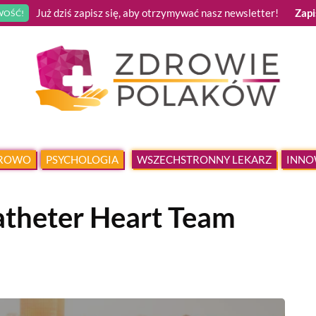
Już dziś zapisz się, aby otrzymywać nasz newsletter!
Zapi
OŚĆ!
DROWO
PSYCHOLOGIA
WSZECHSTRONNY LEKARZ
INNO
atheter Heart Team