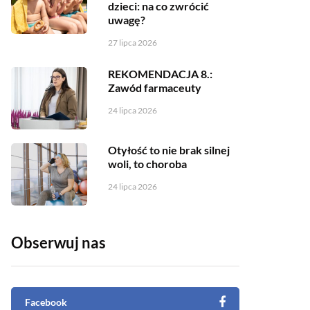
dzieci: na co zwrócić
uwagę?
27 lipca 2026
REKOMENDACJA 8.:
Zawód farmaceuty
24 lipca 2026
Otyłość to nie brak silnej
woli, to choroba
24 lipca 2026
Obserwuj nas
Facebook