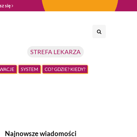
sz się
STREFA LEKARZA
WACJE
SYSTEM
CO? GDZIE? KIEDY?
Najnowsze wiadomości