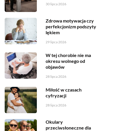
30 lipca 2026
Zdrowa motywacja czy
perfekcjonizm podszyty
lękiem
29 lipca 2026
W tej chorobie nie ma
okresu wolnego od
objawów
28 lipca 2026
Miłość w czasach
cyfryzacji
28 lipca 2026
Okulary
przeciwsłoneczne dla