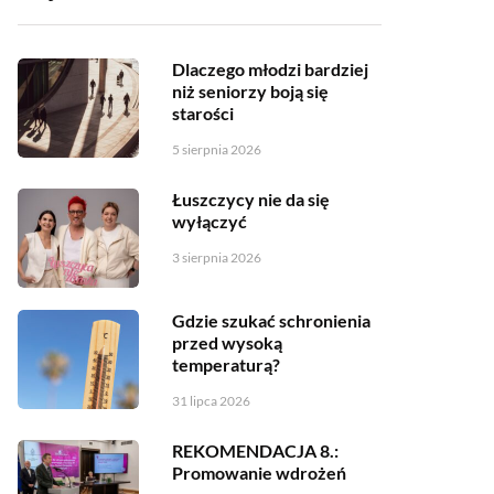
Dlaczego młodzi bardziej
niż seniorzy boją się
starości
5 sierpnia 2026
Łuszczycy nie da się
wyłączyć
3 sierpnia 2026
Gdzie szukać schronienia
przed wysoką
temperaturą?
31 lipca 2026
REKOMENDACJA 8.:
Promowanie wdrożeń