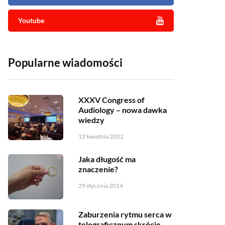
Youtube
Popularne wiadomości
XXXV Congress of
Audiology – nowa dawka
wiedzy
12 kwietnia 2022
Jaka długość ma
znaczenie?
29 stycznia 2014
Zaburzenia rytmu serca w
telegraficznym skrócie