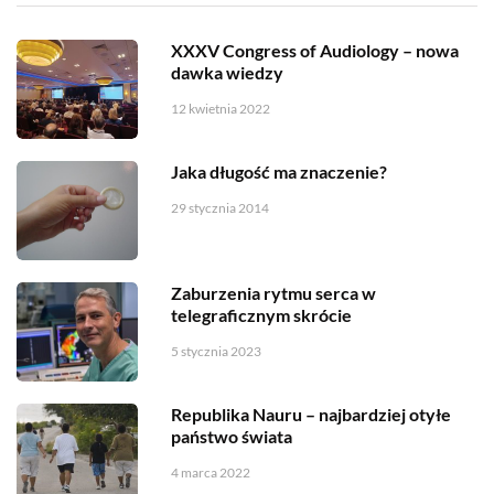
XXXV Congress of Audiology – nowa
dawka wiedzy
12 kwietnia 2022
Jaka długość ma znaczenie?
29 stycznia 2014
Zaburzenia rytmu serca w
telegraficznym skrócie
5 stycznia 2023
Republika Nauru – najbardziej otyłe
państwo świata
4 marca 2022