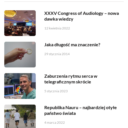
XXXV Congress of Audiology – nowa
dawka wiedzy
12 kwietnia 2022
Jaka długość ma znaczenie?
29 stycznia 2014
Zaburzenia rytmu serca w
telegraficznym skrócie
5 stycznia 2023
Republika Nauru – najbardziej otyłe
państwo świata
4 marca 2022