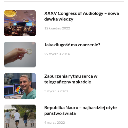
XXXV Congress of Audiology – nowa
dawka wiedzy
12 kwietnia 2022
Jaka długość ma znaczenie?
29 stycznia 2014
Zaburzenia rytmu serca w
telegraficznym skrócie
5 stycznia 2023
Republika Nauru – najbardziej otyłe
państwo świata
4 marca 2022