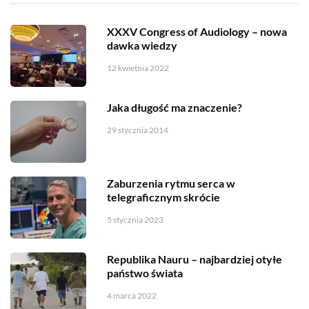
XXXV Congress of Audiology – nowa
dawka wiedzy
12 kwietnia 2022
Jaka długość ma znaczenie?
29 stycznia 2014
Zaburzenia rytmu serca w
telegraficznym skrócie
5 stycznia 2023
Republika Nauru – najbardziej otyłe
państwo świata
4 marca 2022