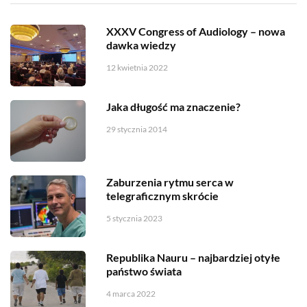
XXXV Congress of Audiology – nowa
dawka wiedzy
12 kwietnia 2022
Jaka długość ma znaczenie?
29 stycznia 2014
Zaburzenia rytmu serca w
telegraficznym skrócie
5 stycznia 2023
Republika Nauru – najbardziej otyłe
państwo świata
4 marca 2022