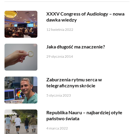
XXXV Congress of Audiology – nowa
dawka wiedzy
12 kwietnia 2022
Jaka długość ma znaczenie?
29 stycznia 2014
Zaburzenia rytmu serca w
telegraficznym skrócie
5 stycznia 2023
Republika Nauru – najbardziej otyłe
państwo świata
4 marca 2022