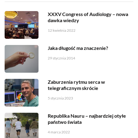
XXXV Congress of Audiology – nowa
dawka wiedzy
12 kwietnia 2022
Jaka długość ma znaczenie?
29 stycznia 2014
Zaburzenia rytmu serca w
telegraficznym skrócie
5 stycznia 2023
Republika Nauru – najbardziej otyłe
państwo świata
4 marca 2022