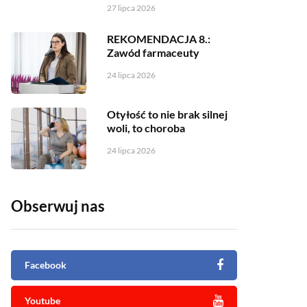
27 lipca 2026
REKOMENDACJA 8.:
Zawód farmaceuty
24 lipca 2026
Otyłość to nie brak silnej
woli, to choroba
24 lipca 2026
Obserwuj nas
Facebook
Youtube