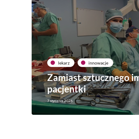
lekarz
innowacje
Zamiast sztucznego i
pacjentki
7 stycznia 2026