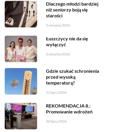
Dlaczego młodzi bardziej
niż seniorzy boją się
starości
5 sierpnia 2026
Łuszczycy nie da się
wyłączyć
3 sierpnia 2026
Gdzie szukać schronienia
przed wysoką
temperaturą?
31 lipca 2026
REKOMENDACJA 8.:
Promowanie wdrożeń
30 lipca 2026