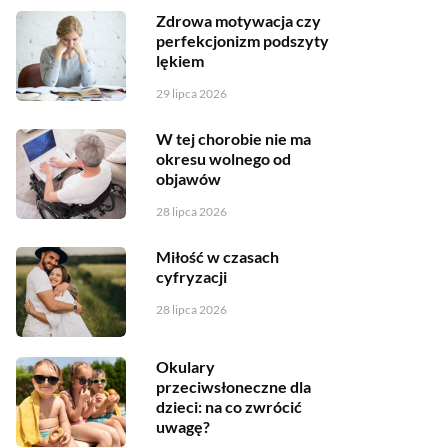
Zdrowa motywacja czy
perfekcjonizm podszyty
lękiem
29 lipca 2026
W tej chorobie nie ma
okresu wolnego od
objawów
28 lipca 2026
Miłość w czasach
cyfryzacji
28 lipca 2026
Okulary
przeciwsłoneczne dla
dzieci: na co zwrócić
uwagę?