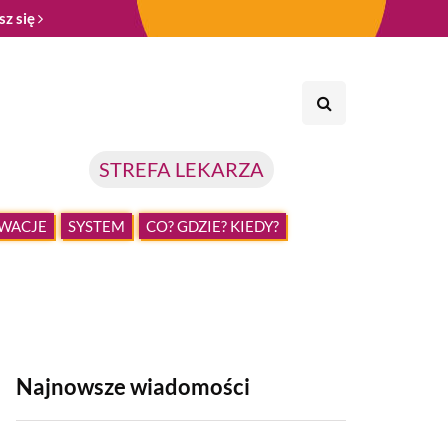
sz się
STREFA LEKARZA
WACJE
SYSTEM
CO? GDZIE? KIEDY?
Najnowsze wiadomości