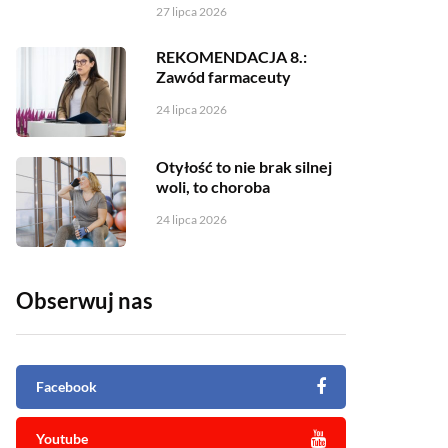
27 lipca 2026
REKOMENDACJA 8.:
Zawód farmaceuty
24 lipca 2026
Otyłość to nie brak silnej
woli, to choroba
24 lipca 2026
Obserwuj nas
Facebook
Youtube