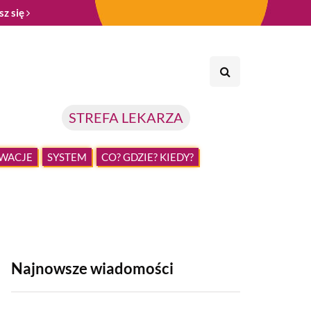
sz się
STREFA LEKARZA
WACJE
SYSTEM
CO? GDZIE? KIEDY?
Najnowsze wiadomości