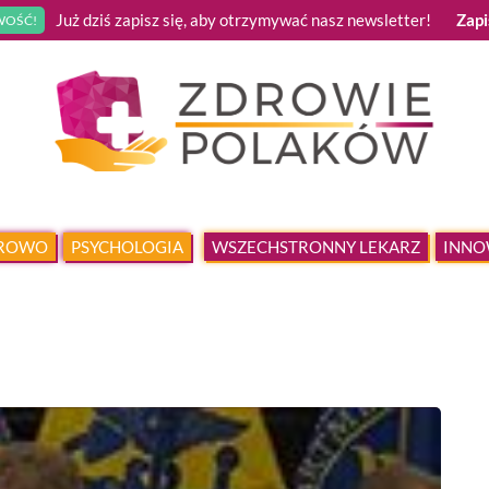
Już dziś zapisz się, aby otrzymywać nasz newsletter!
Zapi
OŚĆ!
DROWO
PSYCHOLOGIA
WSZECHSTRONNY LEKARZ
INNO