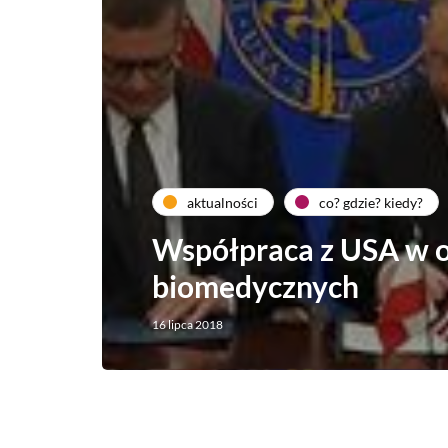
aktualności
co? gdzie? kiedy?
Współpraca z USA w 
biomedycznych
16 lipca 2018