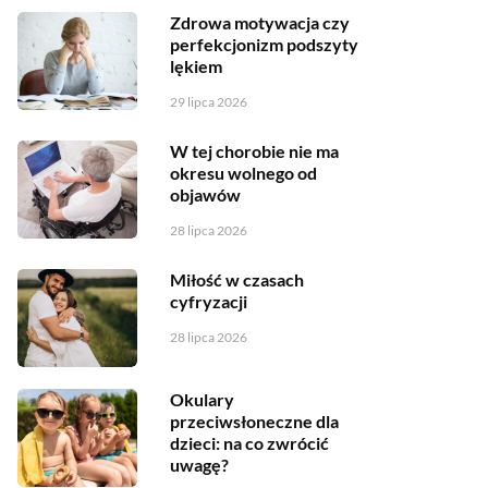
Zdrowa motywacja czy
perfekcjonizm podszyty
lękiem
29 lipca 2026
W tej chorobie nie ma
okresu wolnego od
objawów
28 lipca 2026
Miłość w czasach
cyfryzacji
28 lipca 2026
Okulary
przeciwsłoneczne dla
dzieci: na co zwrócić
uwagę?