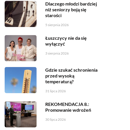
Dlaczego młodzi bardziej
niż seniorzy boją się
starości
5 sierpnia 2026
Łuszczycy nie da się
wyłączyć
3 sierpnia 2026
Gdzie szukać schronienia
przed wysoką
temperaturą?
31 lipca 2026
REKOMENDACJA 8.:
Promowanie wdrożeń
30 lipca 2026