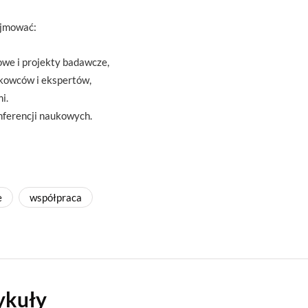
ejmować:
we i projekty badawcze,
kowców i ekspertów,
i.
onferencji naukowych.
e
współpraca
ykuły