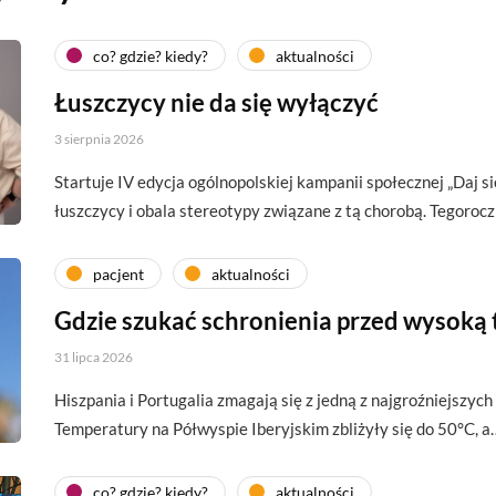
co? gdzie? kiedy?
aktualności
Łuszczycy nie da się wyłączyć
3 sierpnia 2026
Startuje IV edycja ogólnopolskiej kampanii społecznej „Daj si
łuszczycy i obala stereotypy związane z tą chorobą. Tegoroc
pacjent
aktualności
Gdzie szukać schronienia przed wysoką
31 lipca 2026
Hiszpania i Portugalia zmagają się z jedną z najgroźniejszych 
Temperatury na Półwyspie Iberyjskim zbliżyły się do 50°C, a
co? gdzie? kiedy?
aktualności