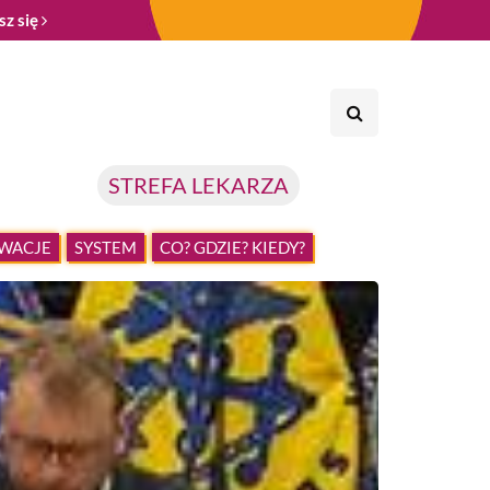
sz się
STREFA LEKARZA
WACJE
SYSTEM
CO? GDZIE? KIEDY?