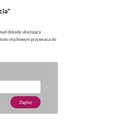
cia”
onad dekady ukazujący
antom słuchowym przywraca do