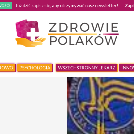
Już dziś zapisz się, aby otrzymywać nasz newsletter!
Zapi
OŚĆ!
DROWO
PSYCHOLOGIA
WSZECHSTRONNY LEKARZ
INNO