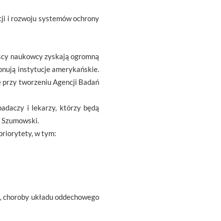
cji i rozwoju systemów ochrony
olscy naukowcy zyskają ogromną
onują instytucje amerykańskie.
e przy tworzeniu Agencji Badań
adaczy i lekarzy, którzy będą
r Szumowski.
riorytety, w tym:
cę, choroby układu oddechowego