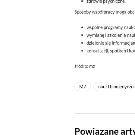
zdrowie psychiczne.
Sposoby współpracy mogą ob
wspólne programy nauko
wymianę i szkolenia nau
dzielenie się informacjam
konsultacji, spotkań i k
źródło: mz
MZ
nauki biomedyczn
Powiązane art