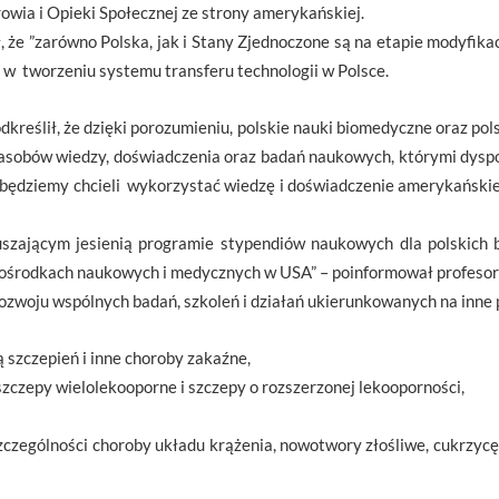
owia i Opieki Społecznej ze strony amerykańskiej.
, że ”zarówno Polska, jak i Stany Zjednoczone są na etapie modyfika
w tworzeniu systemu transferu technologii w Polsce.
kreślił, że dzięki porozumieniu, polskie nauki biomedyczne oraz p
zasobów wiedzy, doświadczenia oraz badań naukowych, którymi dysp
e będziemy chcieli wykorzystać wiedzę i doświadczenie amerykański
uszającym jesienią programie stypendiów naukowych dla polskich b
 ośrodkach naukowych i medycznych w USA” – poinformował profeso
zwoju wspólnych badań, szkoleń i działań ukierunkowanych na inne p
 szczepień i inne choroby zakaźne,
j szczepy wielolekooporne i szczepy o rozszerzonej lekooporności,
zczególności choroby układu krążenia, nowotwory złośliwe, cukrzy