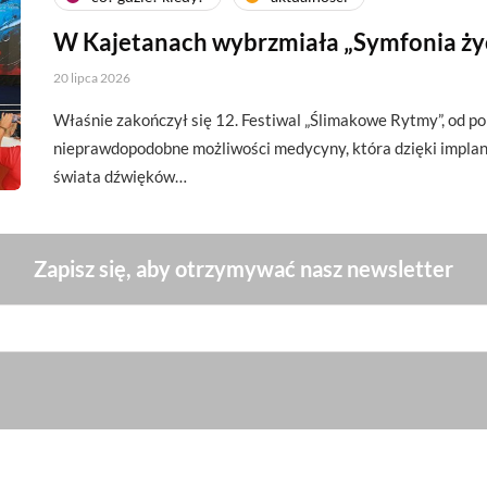
W Kajetanach wybrzmiała „Symfonia ży
20 lipca 2026
Właśnie zakończył się 12. Festiwal „Ślimakowe Rytmy”, od p
nieprawdopodobne możliwości medycyny, która dzięki impl
świata dźwięków…
Zapisz się, aby otrzymywać nasz newsletter