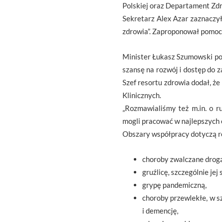
Polskiej oraz Departament Zdr
Sekretarz Alex Azar zaznaczył
zdrowia”. Zaproponował pomoc 
Minister Łukasz Szumowski pod
szansę na rozwój i dostęp do 
Szef resortu zdrowia dodał, ż
Klinicznych.
„Rozmawialiśmy też m.in. o r
mogli pracować w najlepszych
Obszary współpracy dotyczą ro
choroby zwalczane drogą
gruźlicę, szczególnie je
grypę pandemiczną,
choroby przewlekłe, w s
i demencję,