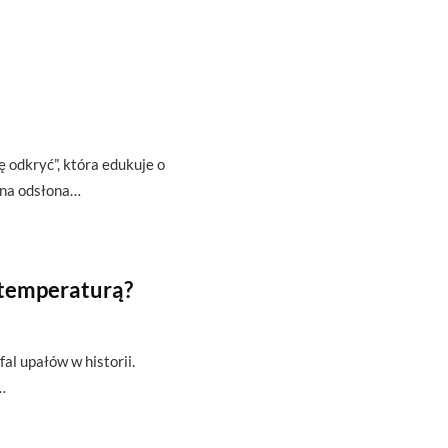
ę odkryć”, która edukuje o
zna odsłona…
 temperaturą?
fal upałów w historii.
…