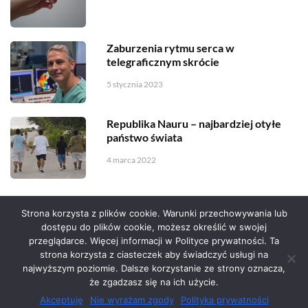
Zaburzenia rytmu serca w
telegraficznym skrócie
5 stycznia 2023
Republika Nauru – najbardziej otyłe
państwo świata
4 marca 2022
Strona korzysta z plików cookie. Warunki przechowywania lub
dostępu do plików cookie, możesz określić w swojej
przeglądarce. Więcej informacji w Polityce prywatności. Ta
Serwis zaprojektował
Grzegorz Sztank
.
strona korzysta z ciasteczek aby świadczyć usługi na
najwyższym poziomie. Dalsze korzystanie ze strony oznacza,
że zgadzasz się na ich użycie.
Akceptuję
Nie wyrażam zgody
Polityka prywatności