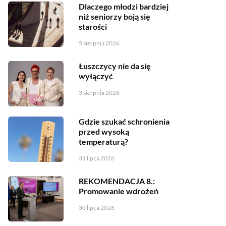
Dlaczego młodzi bardziej
niż seniorzy boją się
starości
5 sierpnia 2026
Łuszczycy nie da się
wyłączyć
3 sierpnia 2026
Gdzie szukać schronienia
przed wysoką
temperaturą?
31 lipca 2026
REKOMENDACJA 8.:
Promowanie wdrożeń
30 lipca 2026