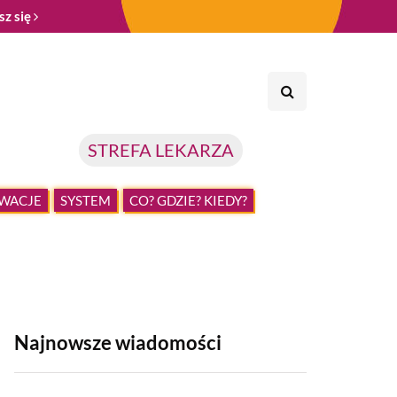
sz się
STREFA LEKARZA
WACJE
SYSTEM
CO? GDZIE? KIEDY?
Najnowsze wiadomości