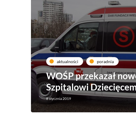
aktualności
poradnia
WOŚP przekazał nowo
Szpitalowi Dziecięce
8 stycznia 2019