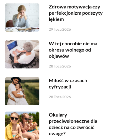
Zdrowa motywacja czy
perfekcjonizm podszyty
lękiem
29 lipca 2026
W tej chorobie nie ma
okresu wolnego od
objawów
28 lipca 2026
Miłość w czasach
cyfryzacji
28 lipca 2026
Okulary
przeciwsłoneczne dla
dzieci: na co zwrócić
uwagę?