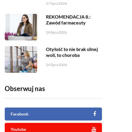
27 lipca 2026
REKOMENDACJA 8.:
Zawód farmaceuty
24 lipca 2026
Otyłość to nie brak silnej
woli, to choroba
24 lipca 2026
Obserwuj nas
Facebook
Youtube