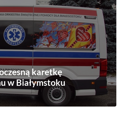
czesną karetkę
mu w Białymstoku