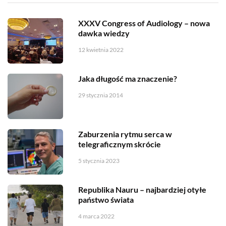
XXXV Congress of Audiology – nowa
dawka wiedzy
12 kwietnia 2022
Jaka długość ma znaczenie?
29 stycznia 2014
Zaburzenia rytmu serca w
telegraficznym skrócie
5 stycznia 2023
Republika Nauru – najbardziej otyłe
państwo świata
4 marca 2022