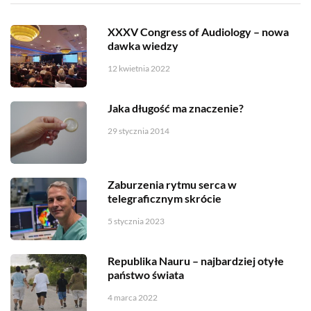
XXXV Congress of Audiology – nowa
dawka wiedzy
12 kwietnia 2022
Jaka długość ma znaczenie?
29 stycznia 2014
Zaburzenia rytmu serca w
telegraficznym skrócie
5 stycznia 2023
Republika Nauru – najbardziej otyłe
państwo świata
4 marca 2022