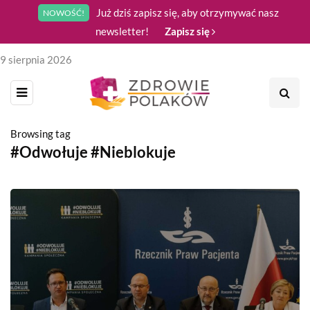
Już dziś zapisz się, aby otrzymywać nasz
NOWOŚĆ!
newsletter!
Zapisz się
9 sierpnia 2026
Browsing tag
#Odwołuje #Nieblokuje