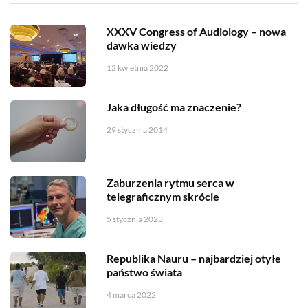
XXXV Congress of Audiology – nowa
dawka wiedzy
12 kwietnia 2022
Jaka długość ma znaczenie?
29 stycznia 2014
Zaburzenia rytmu serca w
telegraficznym skrócie
5 stycznia 2023
Republika Nauru – najbardziej otyłe
państwo świata
4 marca 2022