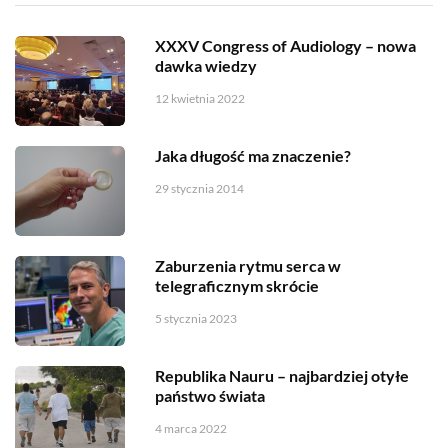
XXXV Congress of Audiology – nowa
dawka wiedzy
12 kwietnia 2022
Jaka długość ma znaczenie?
29 stycznia 2014
Zaburzenia rytmu serca w
telegraficznym skrócie
5 stycznia 2023
Republika Nauru – najbardziej otyłe
państwo świata
4 marca 2022