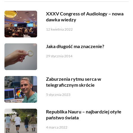
XXXV Congress of Audiology – nowa
dawka wiedzy
12 kwietnia 2022
Jaka długość ma znaczenie?
29 stycznia 2014
Zaburzenia rytmu serca w
telegraficznym skrócie
5 stycznia 2023
Republika Nauru – najbardziej otyłe
państwo świata
4 marca 2022