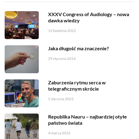
XXXV Congress of Audiology – nowa
dawka wiedzy
12 kwietnia 2022
Jaka długość ma znaczenie?
29 stycznia 2014
Zaburzenia rytmu serca w
telegraficznym skrócie
5 stycznia 2023
Republika Nauru – najbardziej otyłe
państwo świata
4 marca 2022