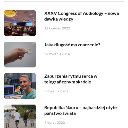
XXXV Congress of Audiology – nowa
dawka wiedzy
12 kwietnia 2022
Jaka długość ma znaczenie?
29 stycznia 2014
Zaburzenia rytmu serca w
telegraficznym skrócie
5 stycznia 2023
Republika Nauru – najbardziej otyłe
państwo świata
4 marca 2022