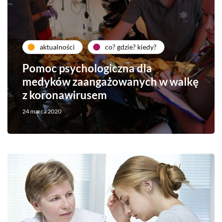
aktualności
co? gdzie? kiedy?
Pomoc psychologiczna dla
medyków zaangażowanych w walkę
z koronawirusem
24 marca 2020