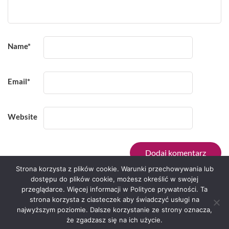
Name
*
Email
*
Website
Strona korzysta z plików cookie. Warunki przechowywania lub
dostępu do plików cookie, możesz określić w swojej
przeglądarce. Więcej informacji w Polityce prywatności. Ta
Serwis zaprojektował
Grzegorz Sztank
.
strona korzysta z ciasteczek aby świadczyć usługi na
najwyższym poziomie. Dalsze korzystanie ze strony oznacza,
że zgadzasz się na ich użycie.