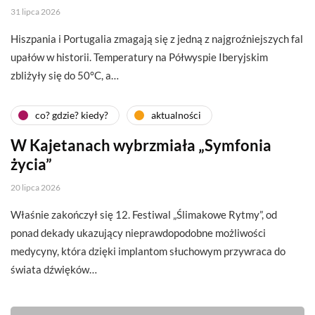
31 lipca 2026
Hiszpania i Portugalia zmagają się z jedną z najgroźniejszych fal
upałów w historii. Temperatury na Półwyspie Iberyjskim
zbliżyły się do 50°C, a…
co? gdzie? kiedy?
aktualności
W Kajetanach wybrzmiała „Symfonia
życia”
20 lipca 2026
Właśnie zakończył się 12. Festiwal „Ślimakowe Rytmy”, od
ponad dekady ukazujący nieprawdopodobne możliwości
medycyny, która dzięki implantom słuchowym przywraca do
świata dźwięków…