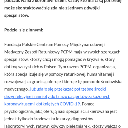
podczas walki z koronawirusem. Każdy kto ma taką potrzebę
może skontaktować się zdalnie z jednym z dwójki
specjalistów.
Podziel się z innymi:
Fundacja Polskie Centrum Pomocy Międzynarodowej i
Medyczny Zespół Ratunkowy PCPM mają w swoich szeregach
specjalistów, którzy chcą i mogą pomagać w kryzysie, który
dotkną wszystkich w Polsce. Tym razem PCPM, organizacja,
która specjalizuje się w pomocy ratunkowej, humanitarnej i
rozwojowej za granicą, oferuje i kieruje tę pomoc do środowiska
medycznego.
Już udało się przekazać potrzebne środki
dezynfekcyjne i namioty do triażu pacjentów zakażonych
koronawirusem i dotkniętych COVID-19.
Pomoc
psychologiczna, jaką oferują nasi specjaliści, skierowana jest
jednak tylko do środowiska lekarzy, diagnostów
laboratoryjnych, ratowników czy pielęgniarek, którzy walczą o