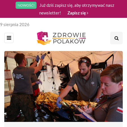
Już dziś zapisz się, aby otrzymywać nasz
NOWOŚĆ!
newsletter!
Zapisz się
9 sierpnia 2026