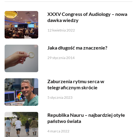
XXXV Congress of Audiology – nowa
dawka wiedzy
12 kwietnia 2022
Jaka długość ma znaczenie?
29 stycznia 2014
Zaburzenia rytmu serca w
telegraficznym skrócie
5 stycznia 2023
Republika Nauru – najbardziej otyłe
państwo świata
4 marca 2022