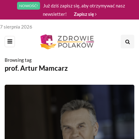
Już dziś zapisz się, aby otrzymywać nasz
NOWOŚĆ!
newsletter!
Zapisz się
7 sierpnia 2026
Browsing tag
prof. Artur Mamcarz