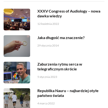
XXXV Congress of Audiology – nowa
dawka wiedzy
12 kwietnia 2022
Jaka długość ma znaczenie?
29 stycznia 2014
Zaburzenia rytmu serca w
telegraficznym skrócie
5 stycznia 2023
Republika Nauru – najbardziej otyłe
państwo świata
4 marca 2022