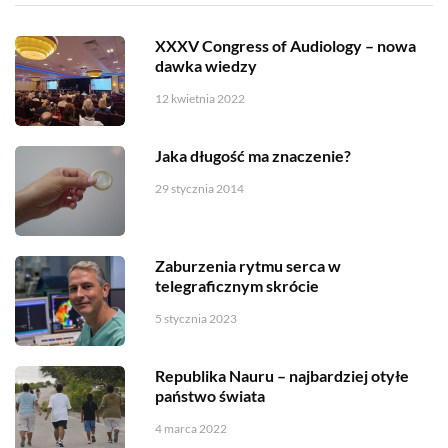
XXXV Congress of Audiology – nowa
dawka wiedzy
12 kwietnia 2022
Jaka długość ma znaczenie?
29 stycznia 2014
Zaburzenia rytmu serca w
telegraficznym skrócie
5 stycznia 2023
Republika Nauru – najbardziej otyłe
państwo świata
4 marca 2022