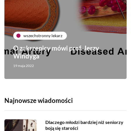
wszechstronny lekarz
O zakrzepicy mówi prof. Jerzy
Windyga
19 maja 2022
Najnowsze wiadomości
Dlaczego młodzi bardziej niż seniorzy
boją się starości