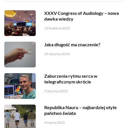
XXXV Congress of Audiology – nowa
dawka wiedzy
12 kwietnia 2022
Jaka długość ma znaczenie?
29 stycznia 2014
Zaburzenia rytmu serca w
telegraficznym skrócie
5 stycznia 2023
Republika Nauru – najbardziej otyłe
państwo świata
4 marca 2022